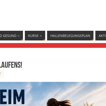
ND GESUND
KURSE
HALLENBELEGUNGSPLAN
AKT
Laufens!
T