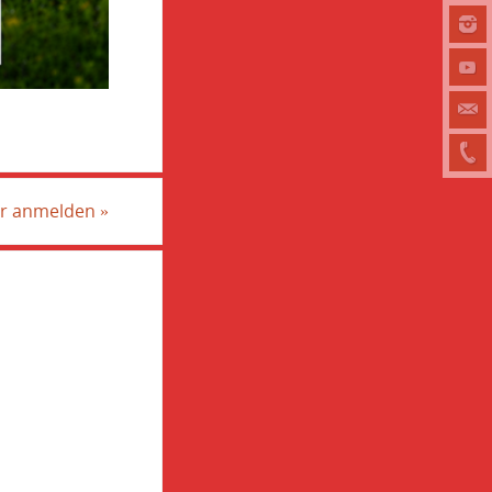
ier anmelden
»