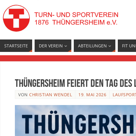
STARTSEITE
DER VEREIN
ABTEILUNGEN
FIT U
Thüngersheim feiert den Tag des 
VON
CHRISTIAN WENDEL
19. MAI 2026
LAUFSPOR