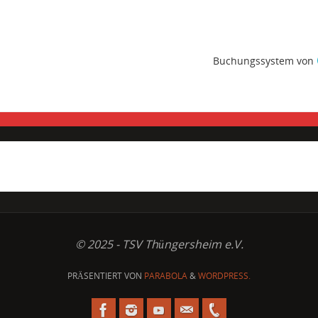
Buchungssystem von
© 2025 - TSV Thüngersheim e.V.
PRÄSENTIERT VON
PARABOLA
&
WORDPRESS.